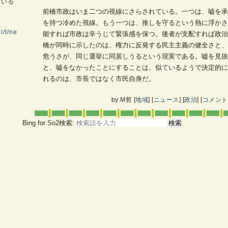
用いる
前橋市政はいま二つの視線にさらされている。一つは、嘘を承
を持つ冷めた視線。もう一つは、推しを守るという熱に浮かさ
i/t/ne
能すれば市政は辛うじて緊張感を保つ。後者が支配すれば政治
橋が同時に示したのは、権力に反発する民主主義の健全さと、
危うさが、同じ選挙に同居しうるという現実である。嘘を見抜
と、嘘をなかったことにすることは、似ているようで決定的に
れるのは、市長ではなく市民自身だ。
by
M哲
[
地域
]
[
ニュース
]
[
政治
]
[
コメント(
Bing for So2検索:
検索