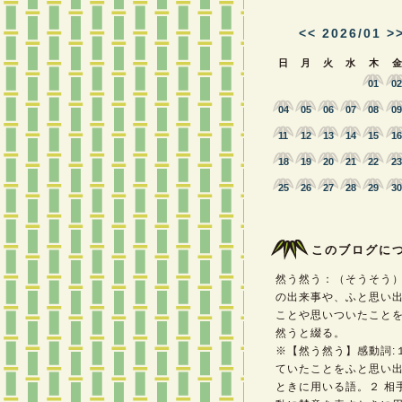
<<
2026/01
>
日
月
火
水
木
金
01
02
04
05
06
07
08
09
11
12
13
14
15
16
18
19
20
21
22
23
25
26
27
28
29
30
このブログに
然う然う：（そうそう
の出来事や、ふと思い
ことや思いついたこと
然うと綴る。
※【然う然う】感動詞:
ていたことをふと思い
ときに用いる語。２ 相