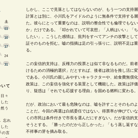
しかし、ここで見落としてはならないのが、もう一つの支持層
>
計算とは別に、小川氏をアイドルのように無条件で支持する層
土
た。彼らにとって重要なのは、説明の整合性でも倫理でもない
03
か」だけである。「叩かれていて可哀想」「人柄はいい」「ち
したい」。こうした感情は、批判をすべてアンチの攻撃として
10
証そのものを拒む。嘘の指摘は足の引っ張りに、説明不足は重
17
る。
24
この妄信的支持は、反権力の投票とは似て非なるものだ。前者
31
けるための消極的選択」だとすれば、後者は政治を推し活に変
である。小川氏の親しみやすいキャラクターや、給食費無償化
政策は、この妄信を強化する装置として機能した。政策は評価
ついて
り、疑惑は「それでも応援する理由」を固める燃料に変わる。
）日々
出した
だが、政治において最も危険なのは、嘘を許すことそのものよ
を然う
ことだ。今回の再選は白紙委任ではない。得票率が伸びていな
くの市民は条件付きで市長を選んだにすぎない。だが妄信的支
１ 忘れ
そうとする。「勝ったのだから正しかった」「もう蒸し返すな
出した
不祥事の芽を摘み取る。
手の言