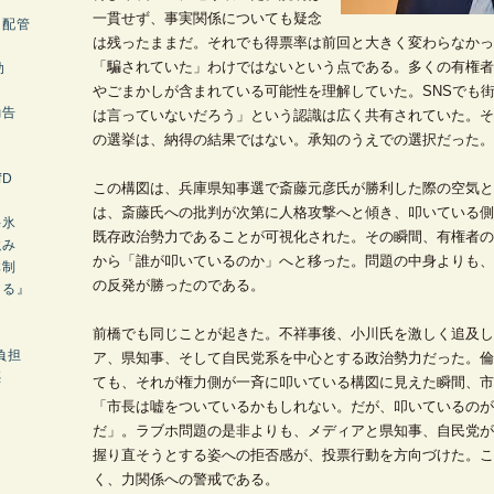
一貫せず、事実関係についても疑念
ス配管
は残ったままだ。それでも得票率は前回と大きく変わらなかっ
を
「騙されていた」わけではないという点である。多くの有権者
助
やごまかしが含まれている可能性を理解していた。SNSでも
勧告
は言っていないだろう」という認識は広く共有されていた。そ
の選挙は、納得の結果ではない。承知のうえでの選択だった。
fD
この構図は、兵庫県知事選で斎藤元彦氏が勝利した際の空気と
は、斎藤氏への批判が次第に人格攻撃へと傾き、叩いている側
海氷
既存政治勢力であることが可視化された。その瞬間、有権者の
強み
から「誰が叩いているのか」へと移った。問題の中身よりも、
体制
の反発が勝ったのである。
なる』
前橋でも同じことが起きた。不祥事後、小川氏を激しく追及し
負担
ア、県知事、そして自民党系を中心とする政治勢力だった。倫
惑
ても、それが権力側が一斉に叩いている構図に見えた瞬間、市
「市長は嘘をついているかもしれない。だが、叩いているのが
だ」。ラブホ問題の是非よりも、メディアと県知事、自民党が
握り直そうとする姿への拒否感が、投票行動を方向づけた。こ
く、力関係への警戒である。