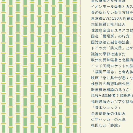
皇位継承と女性皇族
イオンモール爆発とガ
骨の折れない骨太方針
東京都EVに130万円補
大阪気質と松川はん
佐渡島金山とユネスコ
国会「夏場所」の行方
国対政治と副首都法案
ドイツの「防火壁」とA
議論の季節は過ぎた
欧州の異常猛暑と北極
インド民間ロケットの
「福岡三国志」と倉内
映画『急に具合が悪く
検察官の醜態動画公開
医療費危機論の危うさ
現役VS高齢者？保険料
福岡県議会カツアゲ疑
「骨太ショック」
全東信倒産の仕組み
少年ハッカーの人生
根回しと「静謐」