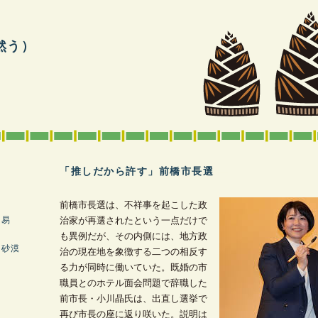
然う）
「推しだから許す」前橋市長選
―
前橋市長選は、不祥事を起こした政
貿易
治家が再選されたという一点だけで
も異例だが、その内側には、地方政
ナ砂漠
治の現在地を象徴する二つの相反す
る力が同時に働いていた。既婚の市
職員とのホテル面会問題で辞職した
前市長・小川晶氏は、出直し選挙で
再び市長の座に返り咲いた。説明は