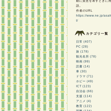
動に賛意を表すときに
語。
作者のURL
https://www.ne.jp/asah
t/
カテゴリ一覧
日常 (407)
PC (28)
旅 (178)
観光名所 (78)
映画 (99)
読書 (14)
車 (30)
ドラマ (71)
ホビー (49)
ICT (123)
自治会 (66)
支援 (114)
アニメ (4)
教育 (122)