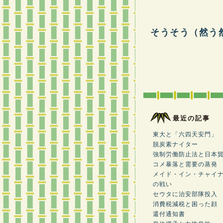
そうそう（然う
最近の記事
東大と「六四天安門」
脱炭素ナイター
強制労働防止法と日本
コメ暴落と需要の蒸発
メイド・イン・チャイ
の戦い
セウタに治安部隊投入
消費税減税と困った顔
還付通知書