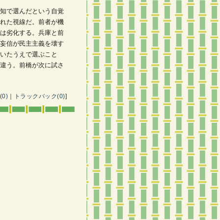
知で選んだという自覚
れた視線だ。前者が機
は劣化する。兵庫と前
妄信が民主主義を壊す
いたうえで選ぶこと
違う。前橋が次に試さ
0)
｜
トラックバック(0)
]