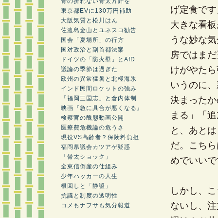
骨の折れない骨太方針を
げ定食です
東京都EVに130万円補助
大阪気質と松川はん
大きな看板
佐渡島金山とユネスコ勧告
うな妙な気
国会「夏場所」の行方
国対政治と副首都法案
房ではまだ
ドイツの「防火壁」とAfD
けがやたら
議論の季節は過ぎた
欧州の異常猛暑と北極海氷
いうのに、
インド民間ロケットの強み
「福岡三国志」と倉内体制
決まったか
映画『急に具合が悪くなる』
まる」「追
検察官の醜態動画公開
医療費危機論の危うさ
と、あとは
現役VS高齢者？保険料負担
だ。こちら
福岡県議会カツアゲ疑惑
「骨太ショック」
めでいいで
全東信倒産の仕組み
少年ハッカーの人生
根回しと「静謐」
しかし、こ
抗議と制度の透明性
ないし、注
コメもナフサも気分報道