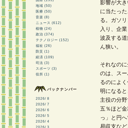
国際 (133)
影響が大き
地域 (50)
に当たった
医療 (50)
音楽 (8)
る。ガソリ
ニュース (612)
入り、企業
植物 (24)
政治 (374)
波及する道
テクノロジー (152)
福祉 (26)
ん狭い。
防災 (1)
経済 (109)
司法 (3)
それなのに
スポーツ (3)
のは、スー
役所 (1)
るのによく
バックナンバー
明になると
2026/ 8
主役の分野
2026/ 7
五％ほど金
2026/ 6
2026/ 5
っ」と円へ
2026/ 4
易収支など
2026/ 3