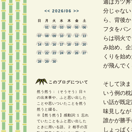
週はカツ丼
分じゃない
<<
2026/06
>>
ら、背後か
日
月
火
水
木
金
土
01
02
03
04
05
06
フタをバン
07
08
09
10
11
12
13
らは弱火で
14
15
16
17
18
19
20
み始め、企
21
22
23
24
25
26
27
くりを始め
28
29
30
が飛んでく
このブログについて
そして決ま
然う然う：（そうそう）日々
いう例の枕
の出来事や、ふと思い出した
い話が既定
ことや思いついたことを然う
然うと綴る。
味見しなが
※【然う然う】感動詞:１ 忘れ
誰かが勝手
ていたことをふと思い出した
ときに用いる語。２ 相手の言
しょっぱく