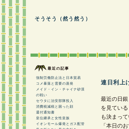
そうそう（然う然う）
最近の記事
強制労働防止法と日本貿易
連日利上
コメ暴落と需要の蒸発
メイド・イン・チャイナ砂漠
の戦い
最近の日銀
セウタに治安部隊投入
消費税減税と困った顔
を見ている
還付通知書
も決まって
皇位継承と女性皇族
イオンモール爆発とガス配管
「本日のお