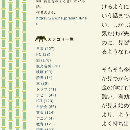
動に賛意を表すときに用いる
けるように
語。
作者のURL
いう話まで
https://www.ne.jp/asahi/t/ne
い。しかし
t/
気だけが先
カテゴリ一覧
のに、見習
日常 (407)
るようなも
PC (28)
旅 (178)
観光名所 (78)
そもそも今
映画 (99)
か見つから
読書 (14)
車 (30)
金の伸びも
ドラマ (71)
ホビー (49)
難い。有効
ICT (123)
が見え始め
自治会 (66)
支援 (114)
より、よう
アニメ (4)
よく持ち出
教育 (121)